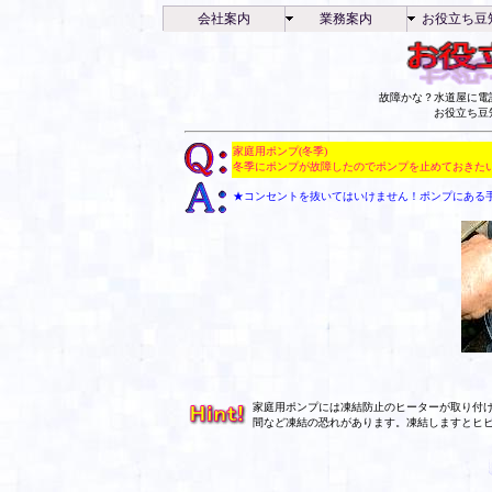
会社案内
業務案内
お役立ち豆
故障かな？水道屋に電
お役立ち豆
家庭用ポンプ(冬季)
冬季にポンプが故障したのでポンプを止めておきた
★コンセントを抜いてはいけません！ポンプにある
家庭用ポンプには凍結防止のヒーターが取り付
間など凍結の恐れがあります。凍結しますとヒ