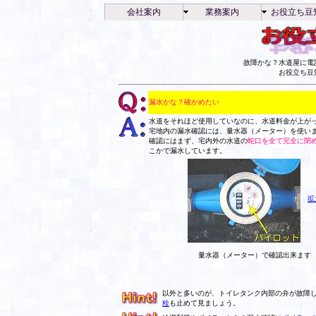
会社案内
業務案内
お役立ち豆
故障かな？水道屋に電
お役立ち豆
漏水かな？確かめたい
水道をそれほど使用していなのに、水道料金が上が
宅地内の漏水確認には、量水器（メーター）を使い
確認にはまず、宅内外の水道の
蛇口を全て完全に閉
こかで漏水しています。
拡
量水器（メーター）で確認出来ます
以外と多いのが、トイレタンク内部の弁が故障
栓
も止めて見ましょう。